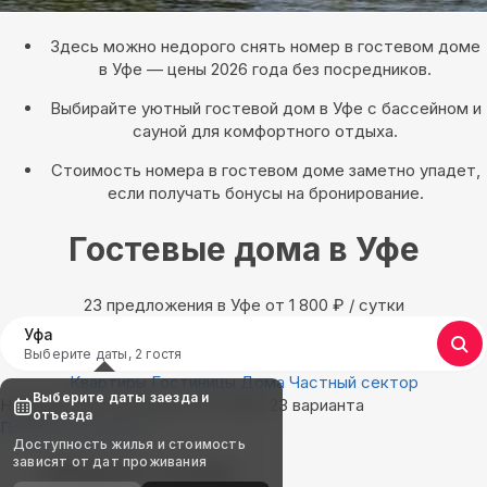
Здесь можно недорого снять номер в гостевом доме
в Уфе — цены 2026 года без посредников.
Выбирайте уютный гостевой дом в Уфе с бассейном и
сауной для комфортного отдыха.
Стоимость номера в гостевом доме заметно упадет,
если получать бонусы на бронирование.
Гостевые дома в Уфе
23 предложения в Уфе oт 1 800
₽
/ сутки
Уфа
Выберите даты, 2 гостя
Квартиры
Гостиницы
Дома
Частный сектор
Выберите даты заезда и
Найдём, где остановиться в Уфе: 23 варианта
отъезда
Показать на карте
Доступность жилья и стоимость
зависят от дат проживания
Выбирайте лучшее