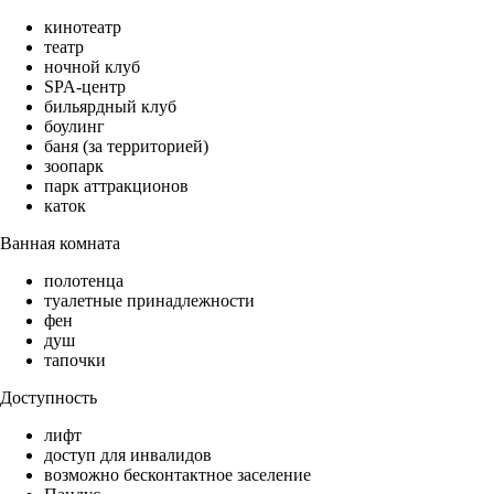
кинотеатр
театр
ночной клуб
SPA-центр
бильярдный клуб
боулинг
баня (за территорией)
зоопарк
парк аттракционов
каток
Ванная комната
полотенца
туалетные принадлежности
фен
душ
тапочки
Доступность
лифт
доступ для инвалидов
возможно бесконтактное заселение