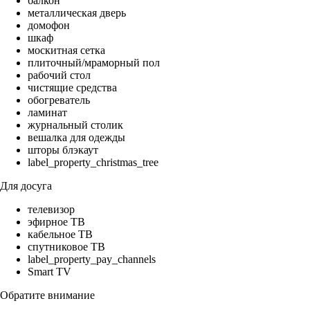
балкон
металлическая дверь
домофон
шкаф
москитная сетка
плиточный/мраморный пол
рабочий стол
чистящие средства
обогреватель
ламинат
журнальный столик
вешалка для одежды
шторы блэкаут
label_property_christmas_tree
Для досуга
телевизор
эфирное ТВ
кабельное ТВ
спутниковое ТВ
label_property_pay_channels
Smart TV
Обратите внимание