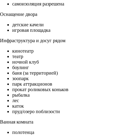
самоизоляция разрешена
Оснащение двора
детские качели
игровая площадка
Инфраструктура и досуг рядом
кинотеатр
театр
ночной клуб
боулинг
баня (за территорией)
зоопарк
парк аттракционов
прокат роликовых коньков
рыбалка
лес
каток
пруд/озеро поблизости
Ванная комната
полотенца