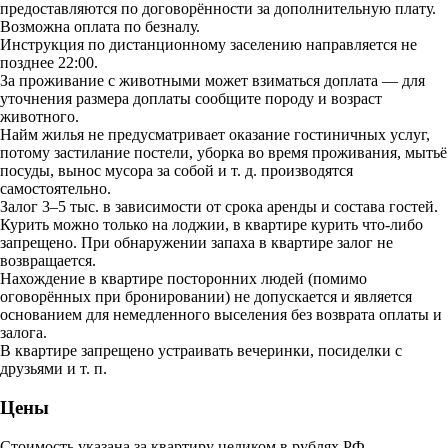
предоставляются по договорённости за дополнительную плату.
Возможна оплата по безналу.
Инструкция по дистанционному заселению направляется не
позднее 22:00.
За проживание с животными может взиматься доплата — для
уточнения размера доплаты сообщите породу и возраст
животного.
Найм жилья не предусматривает оказание гостиничных услуг,
потому застилание постели, уборка во время проживания, мытьё
посуды, вынос мусора за собой и т. д. производятся
самостоятельно.
Залог 3–5 тыс. в зависимости от срока аренды и состава гостей.
Курить можно только на лоджии, в квартире курить что-либо
запрещено. При обнаружении запаха в квартире залог не
возвращается.
Нахождение в квартире посторонних людей (помимо
оговорённых при бронировании) не допускается и является
основанием для немедленного выселения без возврата оплаты и
залога.
В квартире запрещено устраивать вечеринки, посиделки с
друзьями и т. п.
Цены
Стоимость указана за квартиру целиком в рублях РФ