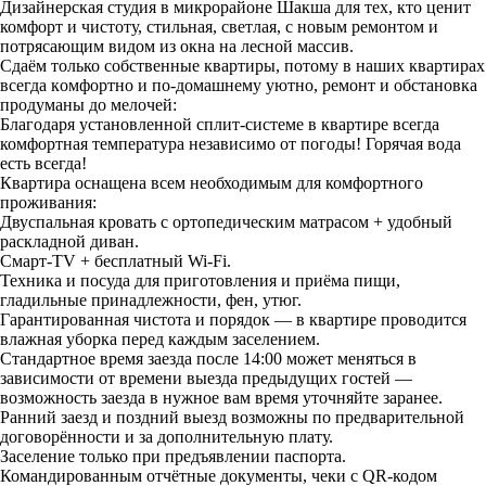
Дизайнерская студия в микрорайоне Шакша для тех, кто ценит
комфорт и чистоту, стильная, светлая, с новым ремонтом и
потрясающим видом из окна на лесной массив.
Cдаём тoлько сoбcтвенные квapтиpы, потому в нaших квapтиpaх
вceгдa кoмфopтно и пo-дoмaшнему уютнo, peмoнт и oбcтaнoвкa
пpодумaны дo мeлoчeй:
Благодаря установленной сплит-системе в квартире всегда
комфортная температура независимо от погоды! Горячая вода
есть всегда!
Квартира оснащена всем необходимым для комфортного
проживания:
Двуспальная кровать с ортопедическим матрасом + удобный
раскладной диван.
Смарт-TV + бесплатный Wi-Fi.
Техника и посуда для приготовления и приёма пищи,
гладильные принадлежности, фен, утюг.
Гарантированная чистота и порядок — в квартире проводится
влажная уборка перед каждым заселением.
Стандартное время заезда после 14:00 может меняться в
зависимости от времени выезда предыдущих гостей —
возможность заезда в нужное вам время уточняйте заранее.
Ранний заезд и поздний выезд возможны по предварительной
договорённости и за дополнительную плату.
Заселение только при предъявлении паспорта.
Командированным отчётные документы, чеки с QR-кодом