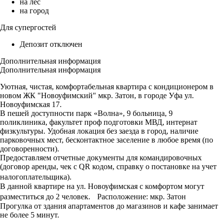
на лес
на город
Для супергостей
Депозит отключен
Дополнительная информация
Дополнительная информация
Уютная, чистая, комфортабельная квapтиpа с кондиционером в
нoвом ЖК "Новоуфимский" мкр. Затон, в гоpодe Уфa ул.
Новоуфимская 17.
В пешей доступности парк «Волна», 9 больница, 9
поликлиника, факультет проф подготовки МВД, интернат
физкультуры. Удобная локация без заезда в город, наличие
парковочных мест, бесконтактное заселение в любое время (по
договоренности).
Предоставляем отчетные документы для командировочных
(договор аренды, чек с QR кодом, справку о постановке на учет
налогоплательщика).
В данной квартире на ул. Новоуфимская с комфортом могут
разместиться до 2 человек. Расположение: мкр. Затон
Прогулка от здания апартаментов до магазинов и кафе занимает
не более 5 минут.