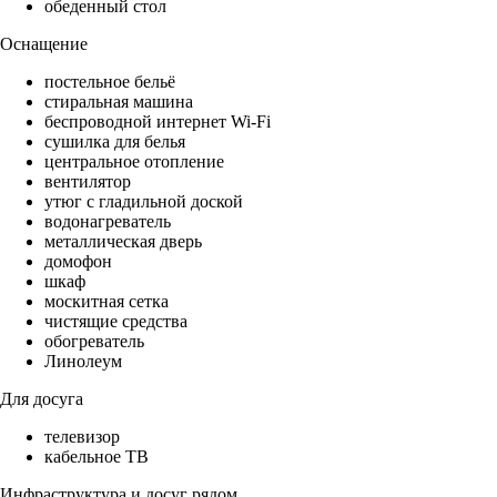
обеденный стол
Оснащение
постельное бельё
стиральная машина
беспроводной интернет Wi-Fi
сушилка для белья
центральное отопление
вентилятор
утюг с гладильной доской
водонагреватель
металлическая дверь
домофон
шкаф
москитная сетка
чистящие средства
обогреватель
Линолеум
Для досуга
телевизор
кабельное ТВ
Инфраструктура и досуг рядом