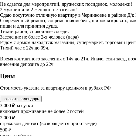
Не сдается для мероприятий, дружеских посиделок, молодежи!
2 мужчин или 2 женщин не заселяю!
Сдаю посуточно отличную квартиру в Черниковке в районе Д/к
Современный ремонт, современная мебель, широкая кровать, ж/к т
пищи и для принятия душа.
Тихий район, спокойные соседи.
Заселение не более 2-х человек (пара)
Рядом с домом находятся: магазины, супермаркет, торговый цен
Тихий час с 22ч до 09ч.
Время контактного заселения с 14ч до 21ч. Иначе, если заезд п
внесения депозита до 22ч.
Цены
Стоимость указана за квартиру целиком в рублях РФ
показать календарь
3 000
₽
за сутки
включает проживание не более 2 гостей
2 000
₽
страховой депозит (возвращается при отъезде)
500
₽
плата за уборку