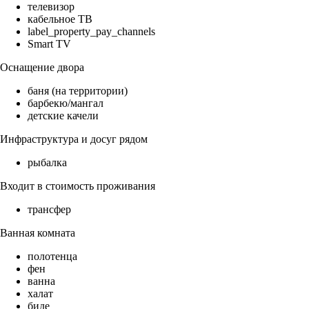
телевизор
кабельное ТВ
label_property_pay_channels
Smart TV
Оснащение двора
баня (на территории)
барбекю/мангал
детские качели
Инфраструктура и досуг рядом
рыбалка
Входит в стоимость проживания
трансфер
Ванная комната
полотенца
фен
ванна
халат
биде