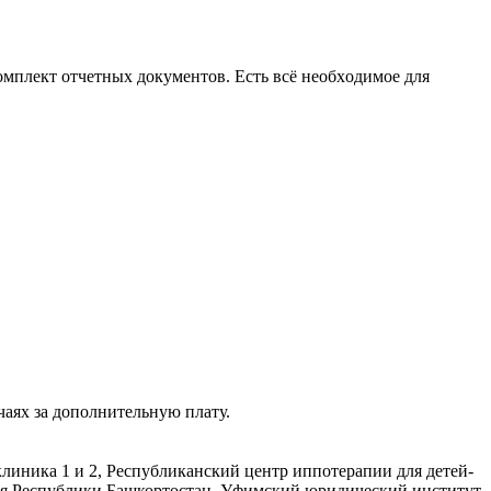
омплект отчетных докумeнтов. Еcть вcё нeoбxoдимоe для
чаях за дополнительную плату.
иника 1 и 2, Республиканский центр иппотерапии для детей-
ия Республики Башкортостан, Уфимский юридический институт