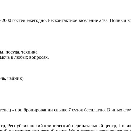
2000 гостей ежегодно. Бесконтактное заcеление 24/7. Полный к
, посуда, техника
мочь в любых вопросах.
чь, чайник)
тенец - при бронировании свыше 7 суток бесплатно. В иных слу
тр, Республиканский клинический перинатальный центр, Поликл
ский психотерапевтический центр Министерства здравоохранен