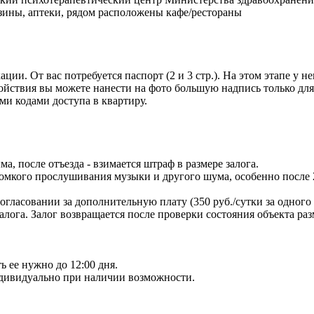
зины, аптеки, рядом расположены кафе/рестораны
и. От вас потребуется паспорт (2 и 3 стр.). На этом этапе у н
койствия вы можете нанести на фото большую надпись только дл
и кодами доступа в квартиру.
, после отъезда - взимается штраф в размере залога.
омкого прослушивания музыки и другого шума, особенно после 
ласовании за дополнительную плату (350 руб./сутки за одного
лога. Залог возвращается после проверки состояния объекта ра
ь ее нужно до 12:00 дня.
ндивидуально при наличии возможности.