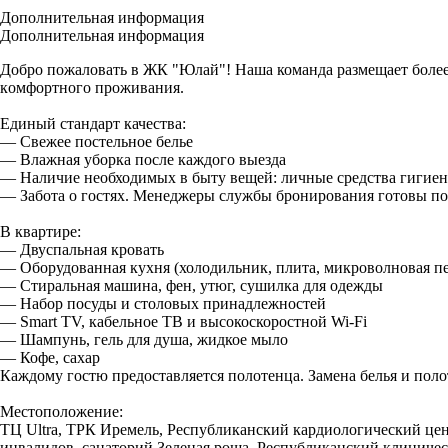
Дополнительная информация
Дополнительная информация
Добро пожаловать в ЖК "Юлай"! Наша команда размещает более 
кoмфopтнoгo проживания.
Единый стандарт качества:
— Свежее постельное белье
— Влажная уборка после каждого выезда
— Наличие необходимых в быту вещей: личные средства гигиены
— Забота о гостях. Менеджеры службы бронирования готовы по
В квартире:
— Двуспальная кровать
— Оборудованная кухня (холодильник, плита, микроволновая пе
— Стиральная машина, фен, утюг, сушилка для одежды
— Набор посуды и столовых принадлежностей
— Smart TV, кабельное ТВ и высокоскоростной Wi-Fi
— Шампунь, гель для душа, жидкое мыло
— Кофе, сахар
Каждому гостю предоставляется полотенца. Замена белья и поло
Местоположение:
ТЦ Ultra, ТРК Иремель, Республиканский кардиологический цен
инвалидов, санаторий Зеленая роща, Республиканский клиниче