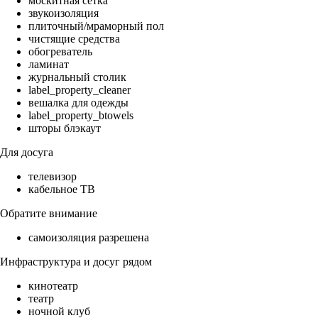
москитная сетка
звукоизоляция
плиточный/мраморный пол
чистящие средства
обогреватель
ламинат
журнальный столик
label_property_cleaner
вешалка для одежды
label_property_btowels
шторы блэкаут
Для досуга
телевизор
кабельное ТВ
Обратите внимание
самоизоляция разрешена
Инфраструктура и досуг рядом
кинотеатр
театр
ночной клуб