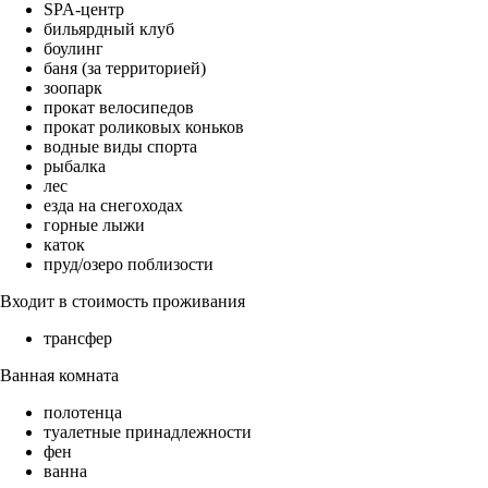
SPA-центр
бильярдный клуб
боулинг
баня (за территорией)
зоопарк
прокат велосипедов
прокат роликовых коньков
водные виды спорта
рыбалка
лес
езда на снегоходах
горные лыжи
каток
пруд/озеро поблизости
Входит в стоимость проживания
трансфер
Ванная комната
полотенца
туалетные принадлежности
фен
ванна