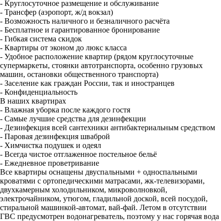
- Круглосуточное размещение и обслуживание
- Трансфер (аэропорт, ж/д вокзал)
- Возможность наличного и безналичного расчёта
- Бесплатное и гарантированное бронирование
- Гибкая система скидок
- Квартиры от эконом до люкс класса
- Удобное расположение квартир (рядом круглосуточные
супермаркеты, стоянки автотранспорта, особенно грузовых
машин, остановки общественного транспорта)
- Заселение как граждан России, так и иностранцев
- Конфиденциальность
В наших квартирах
- Влажная уборка после каждого гостя
- Самые лучшие средства для дезинфекции
- Дезинфекция всей сантехники антибактериальным средством
- Паровая дезинфекция шваброй
- Химчистка подушек и одеял
- Всегда чистое отглаженное постельное бельё
- Ежедневное проветривание
Все квартиры оснащены двуспальными + односпальными
кроватями с ортопедическими матрасами, жк-телевизорами,
двухкамерным холодильником, микроволновкой,
электрочайником, утюгом, гладильной доской, всей посудой,
стиральной машинкой-автомат, вай-фай. Летом в отсутствии
ГВС предусмотрен водонагреватель, поэтому у нас горячая вода