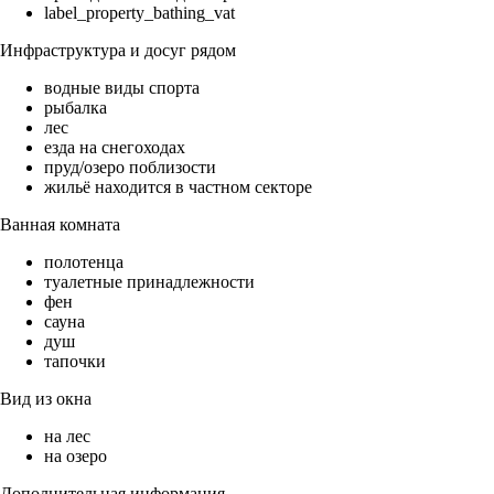
label_property_bathing_vat
Инфраструктура и досуг рядом
водные виды спорта
рыбалка
лес
езда на снегоходах
пруд/озеро поблизости
жильё находится в частном секторе
Ванная комната
полотенца
туалетные принадлежности
фен
сауна
душ
тапочки
Вид из окна
на лес
на озеро
Дополнительная информация