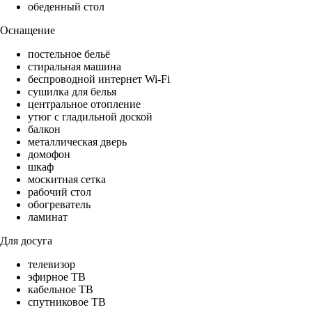
обеденный стол
Оснащение
постельное бельё
стиральная машина
беспроводной интернет Wi-Fi
сушилка для белья
центральное отопление
утюг с гладильной доской
балкон
металлическая дверь
домофон
шкаф
москитная сетка
рабочий стол
обогреватель
ламинат
Для досуга
телевизор
эфирное ТВ
кабельное ТВ
спутниковое ТВ