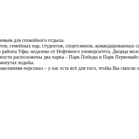
димым для спокойного отдыха.
ов, семейных пар, студентов, спортсменов, командированных сот
 района Уфы, недалеко от Нефтяного университета, Дворца мол
пности расположены два парка – Парк Победы и Парк Первомайск
 минутах ходьбы.
ланиям персонал – у нас есть всё для того, чтобы Вы смогли о