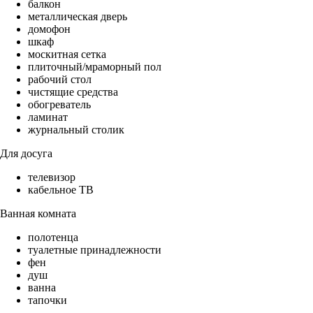
балкон
металлическая дверь
домофон
шкаф
москитная сетка
плиточный/мраморный пол
рабочий стол
чистящие средства
обогреватель
ламинат
журнальный столик
Для досуга
телевизор
кабельное ТВ
Ванная комната
полотенца
туалетные принадлежности
фен
душ
ванна
тапочки